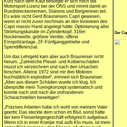
Kurz nach dem Kauf besorgte er sich noch die
Motorsport-Lizenz bei der ONS und nimmt damit an
Rundstreckenrennen, Slaloms und Bergrennen teil.
Es wäre nicht Gerd Brauneisers Capri gewesen,
wenn er nicht zuvor nochmals an den Innereien des
Capri massiv Hand angelegt hätte: Optimierung aller
Strömungskanäle im Zylinderkopf, 316er
Der Cap
Nockenwelle, größere Ventile, offene
Einspritzanlage, ZF-Fünfganggetriebe und
Sperrdifferenzial.
Um das Lehrgeld kam aber auch Brauneiser nicht
herum: „Zahlreiche Pleuel- und Kolbenschäden
musst ich verzeichnen und nach den Ursachen
forschen. Alleine 1972 sind mir drei Motoren
buchstäblich explodiert“, erinnert sich Brauneiser.
„Aber aus diesen Schäden wurde ich klug. Ich
überprüfte mein Tuningkonzept systematisch und
konnte nach und nach die vorhandenen
Schwachstellen beseitigen“.
„Präzises Arbeiten habe ich wohl von meinem Vater
geerbt. Das steckte dem schon im Blut, sonst hätte
der kein Fliesenlegergeschäft erfolgreich aufgebaut.
Wenn ich in einer Kneipe mal aufs Klo muss, ist mein