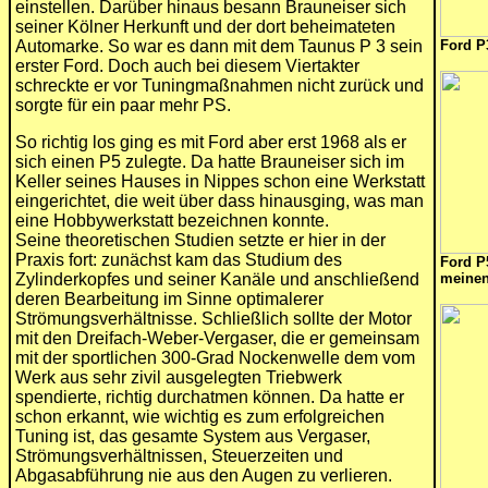
einstellen. Darüber hinaus besann Brauneiser sich
seiner Kölner Herkunft und der dort beheimateten
Automarke. So war es dann mit dem Taunus P 3 sein
Ford P
erster Ford. Doch auch bei diesem Viertakter
schreckte er vor Tuningmaßnahmen nicht zurück und
sorgte für ein paar mehr PS.
So richtig los ging es mit Ford aber erst 1968 als er
sich einen P5 zulegte. Da hatte Brauneiser sich im
Keller seines Hauses in Nippes schon eine Werkstatt
eingerichtet, die weit über dass hinausging, was man
eine Hobbywerkstatt bezeichnen konnte.
Seine theoretischen Studien setzte er hier in der
Praxis fort: zunächst kam das Studium des
Ford P
Zylinderkopfes und seiner Kanäle und anschließend
meinen
deren Bearbeitung im Sinne optimalerer
Strömungsverhältnisse. Schließlich sollte der Motor
mit den Dreifach-Weber-Vergaser, die er gemeinsam
mit der sportlichen 300-Grad Nockenwelle dem vom
Werk aus sehr zivil ausgelegten Triebwerk
spendierte, richtig durchatmen können. Da hatte er
schon erkannt, wie wichtig es zum erfolgreichen
Tuning ist, das gesamte System aus Vergaser,
Strömungsverhältnissen, Steuerzeiten und
Abgasabführung nie aus den Augen zu verlieren.