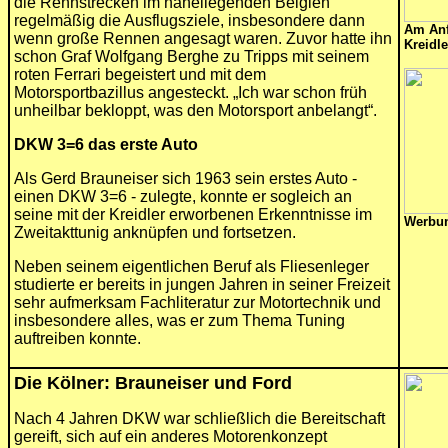
die Rennstrecken im naheliegenden Belgien
regelmäßig die Ausflugsziele, insbesondere dann
Am Anf
wenn große Rennen angesagt waren. Zuvor hatte ihn
Kreidle
schon Graf Wolfgang Berghe zu Tripps mit seinem
roten Ferrari begeistert und mit dem
Motorsportbazillus angesteckt. „Ich war schon früh
unheilbar bekloppt, was den Motorsport anbelangt“.
DKW 3=6 das erste Auto
Als Gerd Brauneiser sich 1963 sein erstes Auto -
einen DKW 3=6 - zulegte, konnte er sogleich an
seine mit der Kreidler erworbenen Erkenntnisse im
Werbun
Zweitakttunig anknüpfen und fortsetzen.
Neben seinem eigentlichen Beruf als Fliesenleger
studierte er bereits in jungen Jahren in seiner Freizeit
sehr aufmerksam Fachliteratur zur Motortechnik und
insbesondere alles, was er zum Thema Tuning
auftreiben konnte.
Die Kölner: Brauneiser und Ford
Nach 4 Jahren DKW war schließlich die Bereitschaft
gereift, sich auf ein anderes Motorenkonzept