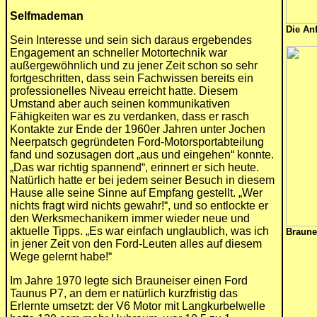
Selfmademan
Die An
Sein Interesse und sein sich daraus ergebendes
Engagement an schneller Motortechnik war
außergewöhnlich und zu jener Zeit schon so sehr
fortgeschritten, dass sein Fachwissen bereits ein
professionelles Niveau erreicht hatte. Diesem
Umstand aber auch seinen kommunikativen
Fähigkeiten war es zu verdanken, dass er rasch
Kontakte zur Ende der 1960er Jahren unter Jochen
Neerpatsch gegründeten Ford-Motorsportabteilung
fand und sozusagen dort „aus und eingehen“ konnte.
„Das war richtig spannend“, erinnert er sich heute.
Natürlich hatte er bei jedem seiner Besuch in diesem
Hause alle seine Sinne auf Empfang gestellt. „Wer
nichts fragt wird nichts gewahr!“, und so entlockte er
den Werksmechanikern immer wieder neue und
aktuelle Tipps. „Es war einfach unglaublich, was ich
Braune
in jener Zeit von den Ford-Leuten alles auf diesem
Wege gelernt habe!“
Im Jahre 1970 legte sich Brauneiser einen Ford
Taunus P7, an dem er natürlich kurzfristig das
Erlernte umsetzt: der V6 Motor mit Langkurbelwelle