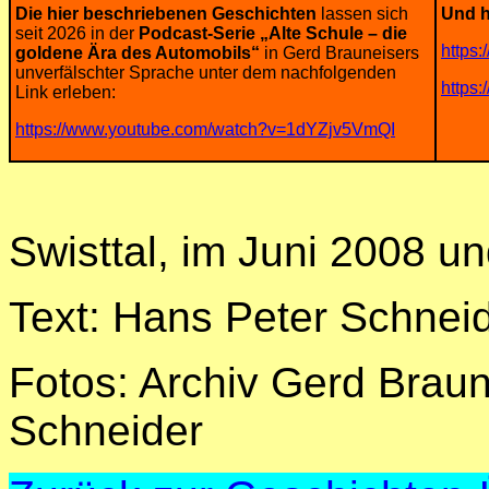
Die hier beschriebenen Geschichten
lassen sich
Und h
seit 2026 in der
Podcast-Serie „Alte Schule – die
https
goldene Ära des Automobils“
in Gerd Brauneisers
unverfälschter Sprache unter dem nachfolgenden
https
Link erleben:
https://www.youtube.com/watch?v=1dYZjv5VmQI
Swisttal, im Juni 2008 u
Text: Hans Peter Schnei
Fotos: Archiv Gerd Brau
Schneider