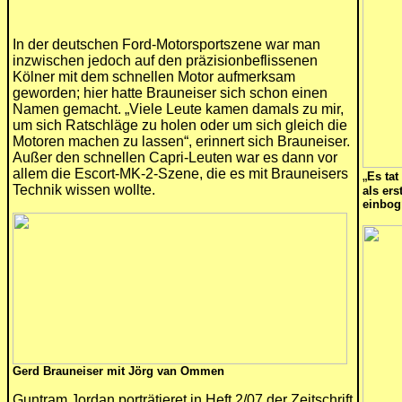
In der deutschen Ford-Motorsportszene war man
inzwischen jedoch auf den präzisionbeflissenen
Kölner mit dem schnellen Motor aufmerksam
geworden; hier hatte Brauneiser sich schon einen
Namen gemacht. „Viele Leute kamen damals zu mir,
um sich Ratschläge zu holen oder um sich gleich die
Motoren machen zu lassen“, erinnert sich Brauneiser.
Außer den schnellen Capri-Leuten war es dann vor
allem die Escort-MK-2-Szene, die es mit Brauneisers
„
Es tat
Technik wissen wollte.
als ers
einbog
Gerd Brauneiser mit Jörg van Ommen
Guntram Jordan porträtieret in Heft 2/07 der Zeitschrift