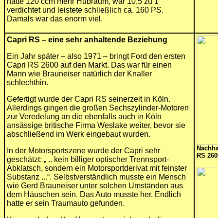
hatte 120 ccm mehr Hubraum, war 10,5 zu 1
verdichtet und leistete schließlich ca. 160 PS.
Damals war das enorm viel.
Capri RS – eine sehr anhaltende Beziehung
Ein Jahr später – also 1971 – bringt Ford den ersten
Capri RS 2600 auf den Markt. Das war für einen
Mann wie Brauneiser natürlich der Knaller
schlechthin.
Gefertigt wurde der Capri RS seinerzeit in Köln.
Allerdings gingen die großen Sechszylinder-Motoren
zur Veredelung an die ebenfalls auch in Köln
ansässige britische Firma Weslake weiter, bevor sie
abschließend im Werk eingebaut wurden.
Nachha
In der Motorsportszene wurde der Capri sehr
RS 260
geschätzt: „ .. kein billiger optischer Trennsport-
Abklatsch, sondern ein Motorsportderivat mit feinster
Substanz ...“. Selbstverständlich musste ein Mensch
wie Gerd Brauneiser unter solchen Umständen aus
dem Häuschen sein. Das Auto musste her. Endlich
hatte er sein Traumauto gefunden.