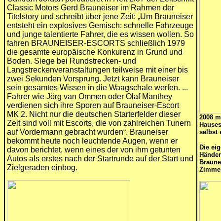
Classic Motors Gerd Brauneiser im Rahmen der
Titelstory und schreibt über jene Zeit: „Um Brauneiser
entsteht ein explosives Gemisch: schnelle Fahrzeuge
und junge talentierte Fahrer, die es wissen wollen. So
fahren BRAUNEISER-ESCORTS schließlich 1979
die gesamte europäische Konkurenz in Grund und
Boden. Siege bei Rundstrecken- und
Langstreckenveranstaltungen teilweise mit einer bis
zwei Sekunden Vorsprung. Jetzt kann Brauneiser
sein gesamtes Wissen in die Waagschale werfen. ...
Fahrer wie Jörg van Ommen oder Olaf Manthey
verdienen sich ihre Sporen auf Brauneiser-Escort
MK 2. Nicht nur die deutschen Starterfelder dieser
2008 mi
Zeit sind voll mit Escorts, die von zahlreichen Tunern
Hauses
auf Vordermann gebracht wurden“. Brauneiser
selbst 
bekommt heute noch leuchtende Augen, wenn er
Die eig
davon berichtet, wenn eines der von ihm getunten
Händen
Autos als erstes nach der Startrunde auf der Start und
Braune
Zielgeraden einbog.
Zimme