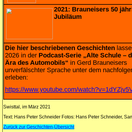
2021: Brauneisers 50 jähr
Jubiläum
Die hier beschriebenen Geschichten
lasse
2026 in der
Podcast-Serie „Alte Schule – 
Ära des Automobils“
in Gerd Brauneisers
unverfälschter Sprache unter dem nachfolge
erleben:
https://www.youtube.com/watch?v=1dYZjv
Swisttal, im März
2021
Text: H
ans Peter Schneider
Fotos: Hans Peter Schneider, S
Zurück zur Geschichten-Übersicht